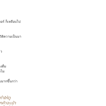
ตอร์ ก็เหลือบไป
ัติความเป็นมา
้ว
งดื่ม
ำไม 
มมากขึ้นกว่า
ำให้ดู
กค้าจะเข้า