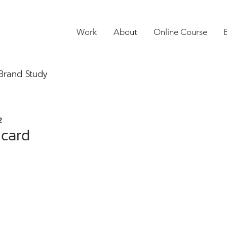
Work
About
Online Course
Brand Study
2
 card