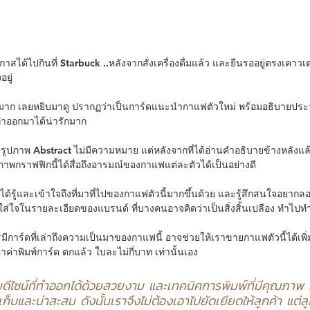
าสได้ไปกินที่ Starbuck ..หลังจากสั่งเครื่องดื่มแล้ว และยืนรออยู่ตรงเคาวเ
อยู่
มาก เลยหยิบมาดู ปรากฏว่าเป็นการ์ดแนะนำกาแฟตัวใหม่ พร้อมอธิบายประว
่ทำออกมาได้น่ารักมาก
็นรูปภาพ Abstract ไม่มีความหมาย แต่หลังจากที่ได้อ่านคำอธิบายข้างหลังแล
 ภาพกราฟฟิกนี้ได้สื่อถึงอารมณ์ของกาแฟแต่ละตัวได้เป็นอย่างดี 
ได้รู้และเข้าใจถึงที่มาที่ไปของกาแฟตัวนี้มากขึ้นด้วย และรู้สึกสนใจอยากลอ
การใส่ใจในรายละเอียดของแบรนด์ ที่บางคนอาจคิดว่าเป็นสิ่งสิ้นเปลือง ทำไปท
รมีการ์ดที่เล่าถึงความเป็นมาของกาแฟนี้ อาจช่วยให้เราขายกาแฟตัวนี้ได้เพิ่
ค่าพิมพ์การ์ด ตกแล้ว ใบละไม่กี่บาท เท่านั้นเอง
ยดีไซน์ที่ทำออกได้ด้วยสวยงาม และเทคนิคการพิมพ์ที่มีคุณภาพ ท
ก็บและน่าสะสม ดังนั้นเราจึงไม่ต้องเอาไปยัดเยียดให้ลูกค้า แต่ลู