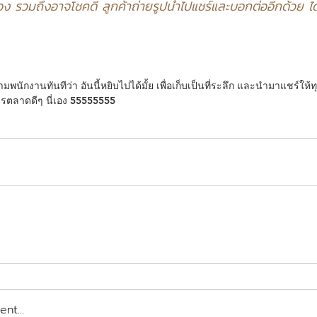
ง รวมถึงอาจโชคดี ลูกค้าถ่ายรูปนำไปแชร์และบอกต่ออีกด้วย ได้พื
มพนักงานทันทีว่า อันนี้หยิบไปได้มั้ย เพื่อเก็บเป็นที่ระลึก และนำมาแชร์ให
การตลาดดีๆ นี่เอง 55555555
nt...