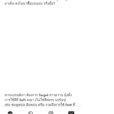
มาเห็น คงไม่มาซื้อแน่นอน จริงมั้ย?
หากแบรนด์เรา ต้องการ Target สาวหวาน มุ้งมิ้ง 
การใช้สีที่ Soft ลงมา (ไม่ใช่สีสดๆๆ แปร๋นๆ)
เช่น ชมพูหม่น ส้มหม่น ครีม รวมถึงการใช้ font ที่
เป็นตัวเขียน ดูไม่ทางการจนเกินไป ก็ช่วยดึงดูดใจ